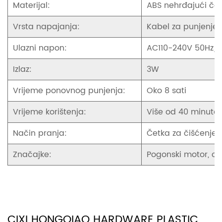
Materijal:
ABS nehrđajući čel
Vrsta napajanja:
Kabel za punjenje
Ulazni napon:
AC110-240V 50Hz/
Izlaz:
3W
Vrijeme ponovnog punjenja:
Oko 8 sati
Vrijeme korištenja:
Više od 40 minuta
Način pranja:
Četka za čišćenje 
Značajke:
Pogonski motor, oš
CIXI HONGQIAO HARDWARE PLASTIC