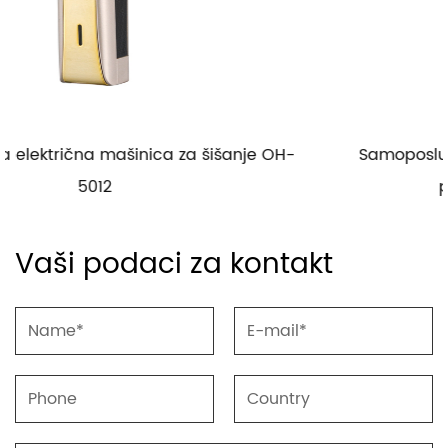
anje OH-
Samoposlužni električni aparat za brijan
punjivim izmjenjivačem
Vaši podaci za kontakt