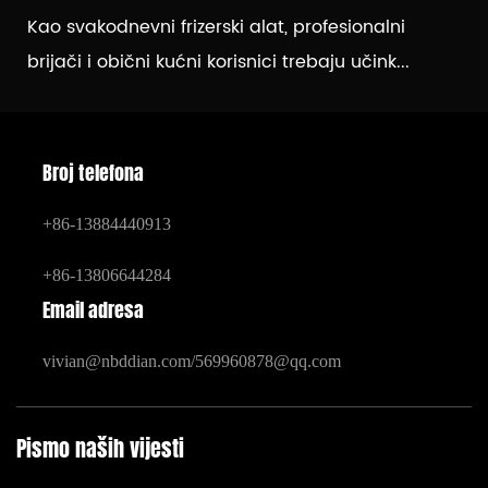
Kao svakodnevni frizerski alat, profesionalni
brijači i obični kućni korisnici trebaju učink...
Broj telefona
+86-13884440913
+86-13806644284
Email adresa
vivian@nbddian.com
/
569960878@qq.com
Pismo naših vijesti